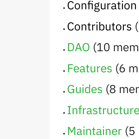
Configuration
Contributors
‏
DAO
‏‎ (10 me
Features
‏‎ (6
Guides
‏‎ (8 m
Infrastructur
Maintainer
‏‎ 