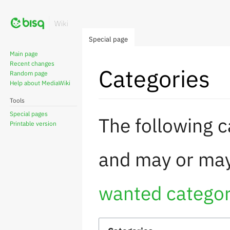
Special page
Main page
Recent changes
Categories
Random page
Help about MediaWiki
Tools
Jump
Jump
Special pages
The following c
Printable version
to
to
navigation
search
and may or may
wanted categor