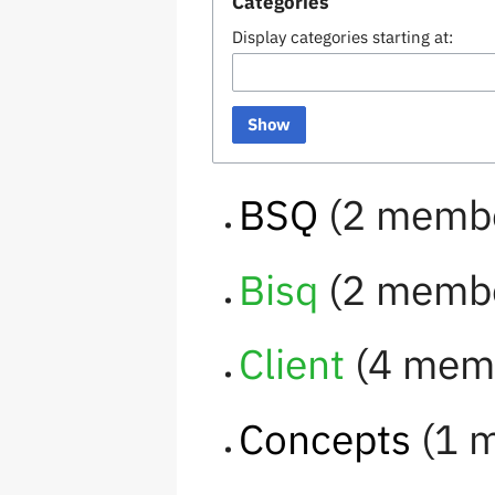
Categories
Display categories starting at:
Show
BSQ
‏‎ (2 memb
Bisq
‏‎ (2 memb
Client
‏‎ (4 me
Concepts
‏‎ (