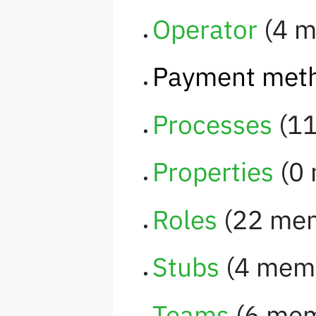
Operator
‏‎ (4
Payment met
Processes
‏‎ 
Properties
‏‎ 
Roles
‏‎ (22 m
Stubs
‏‎ (4 me
Teams
‏‎ (6 m